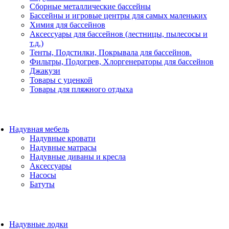
Сборные металлические бассейны
Бассейны и игровые центры для самых маленьких
Химия для бассейнов
Аксессуары для бассейнов (лестницы, пылесосы и
т.д.)
Тенты, Подстилки, Покрывала для бассейнов.
Фильтры, Подогрев, Хлоргенераторы для бассейнов
Джакузи
Товары с уценкой
Товары для пляжного отдыха
Надувная мебель
Надувные кровати
Надувные матрасы
Надувные диваны и кресла
Аксессуары
Насосы
Батуты
Надувные лодки