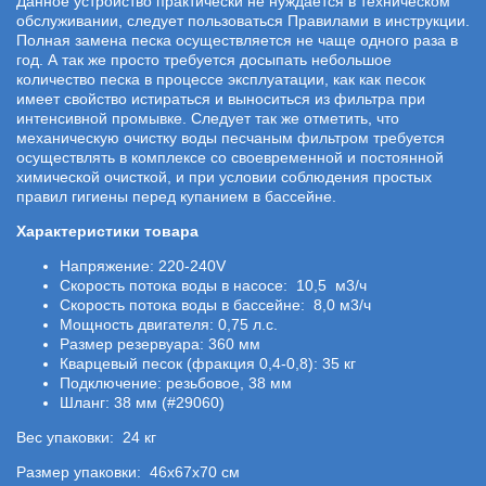
Данное устройство практически не нуждается в техническом
обслуживании, следует пользоваться Правилами в инструкции.
Полная замена песка осуществляется не чаще одного раза в
год. А так же просто требуется досыпать небольшое
количество песка в процессе эксплуатации, как как песок
имеет свойство истираться и выноситься из фильтра при
интенсивной промывке. Следует так же отметить, что
механическую очистку воды песчаным фильтром требуется
осуществлять в комплексе со своевременной и постоянной
химической очисткой, и при условии соблюдения простых
правил гигиены перед купанием в бассейне.
Характеристики товара
Напряжение: 220-240V
Скорость потока воды в насосе: 10,5 м3/ч
Скорость потока воды в бассейне: 8,0 м3/ч
Мощность двигателя: 0,75 л.с.
Размер резервуара: 360 мм
Кварцевый песок (фракция 0,4-0,8): 35 кг
Подключение: резьбовое, 38 мм
Шланг: 38 мм (#29060)
Вес упаковки: 24 кг
Размер упаковки: 46х67х70 см