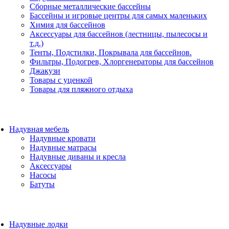
Сборные металлические бассейны
Бассейны и игровые центры для самых маленьких
Химия для бассейнов
Аксессуары для бассейнов (лестницы, пылесосы и
т.д.)
Тенты, Подстилки, Покрывала для бассейнов.
Фильтры, Подогрев, Хлоргенераторы для бассейнов
Джакузи
Товары с уценкой
Товары для пляжного отдыха
Надувная мебель
Надувные кровати
Надувные матрасы
Надувные диваны и кресла
Аксессуары
Насосы
Батуты
Надувные лодки