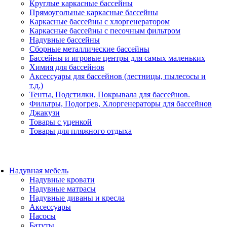
Круглые каркасные бассейны
Прямоугольные каркасные бассейны
Каркасные бассейны с хлоргенератором
Каркасные бассейны с песочным фильтром
Надувные бассейны
Сборные металлические бассейны
Бассейны и игровые центры для самых маленьких
Химия для бассейнов
Аксессуары для бассейнов (лестницы, пылесосы и
т.д.)
Тенты, Подстилки, Покрывала для бассейнов.
Фильтры, Подогрев, Хлоргенераторы для бассейнов
Джакузи
Товары с уценкой
Товары для пляжного отдыха
Надувная мебель
Надувные кровати
Надувные матрасы
Надувные диваны и кресла
Аксессуары
Насосы
Батуты