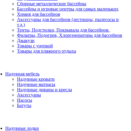
Сборные металлические бассейны
Бассейны и игровые центры для самых маленьких
Химия для бассейнов
Аксессуары для бассейнов (лестницы, пылесосы и
т.д.)
Тенты, Подстилки, Покрывала для бассейнов.
Фильтры, Подогрев, Хлоргенераторы для бассейнов
Джакузи
Товары с уценкой
Товары для пляжного отдыха
Надувная мебель
Надувные кровати
Надувные матрасы
Надувные диваны и кресла
Аксессуары
Насосы
Батуты
Надувные лодки