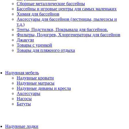
Сборные металлические бассейны
Бассейны и игровые центры для самых маленьких
Химия для бассейнов
Аксессуары для бассейнов (лестницы, пылесосы и
т.д.)
Тенты, Подстилки, Покрывала для бассейнов.
Фильтры, Подогрев, Хлоргенераторы для бассейнов
Джакузи
Товары с уценкой
Товары для пляжного отдыха
Надувная мебель
Надувные кровати
Надувные матрасы
Надувные диваны и кресла
Аксессуары
Насосы
Батуты
Надувные лодки