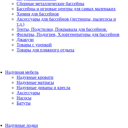
Сборные металлические бассейны
Бассейны и игровые центры для самых маленьких
Химия для бассейнов
Аксессуары для бассейнов (лестницы, пылесосы и
т.д.)
Тенты, Подстилки, Покрывала для бассейнов.
Фильтры, Подогрев, Хлоргенераторы для бассейнов
Джакузи
Товары с уценкой
Товары для пляжного отдыха
Надувная мебель
Надувные кровати
Надувные матрасы
Надувные диваны и кресла
Аксессуары
Насосы
Батуты
Надувные лодки