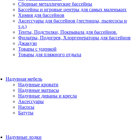
Сборные металлические бассейны
Бассейны и игровые центры для самых маленьких
Химия для бассейнов
Аксессуары для бассейнов (лестницы, пылесосы и
т.д.)
Тенты, Подстилки, Покрывала для бассейнов.
Фильтры, Подогрев, Хлоргенераторы для бассейнов
Джакузи
Товары с уценкой
Товары для пляжного отдыха
Надувная мебель
Надувные кровати
Надувные матрасы
Надувные диваны и кресла
Аксессуары
Насосы
Батуты
Надувные лодки