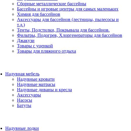
Сборные металлические бассейны
Бассейны и игровые центры для самых маленьких
Химия для бассейнов
Аксессуары для бассейнов (лестницы, пылесосы и
т.д.)
Тенты, Подстилки, Покрывала для бассейнов.
Фильтры, Подогрев, Хлоргенераторы для бассейнов
Джакузи
Товары с уценкой
Товары для пляжного отдыха
Надувная мебель
Надувные кровати
Надувные матрасы
Надувные диваны и кресла
Аксессуары
Насосы
Батуты
Надувные лодки