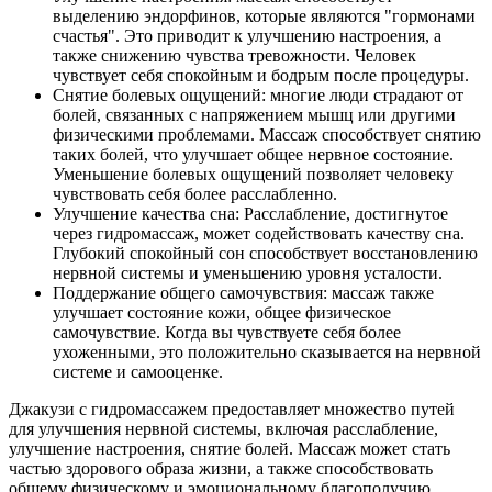
выделению эндорфинов, которые являются "гормонами
счастья". Это приводит к улучшению настроения, а
также снижению чувства тревожности. Человек
чувствует себя спокойным и бодрым после процедуры.
Снятие болевых ощущений: многие люди страдают от
болей, связанных с напряжением мышц или другими
физическими проблемами. Массаж способствует снятию
таких болей, что улучшает общее нервное состояние.
Уменьшение болевых ощущений позволяет человеку
чувствовать себя более расслабленно.
Улучшение качества сна: Расслабление, достигнутое
через гидромассаж, может содействовать качеству сна.
Глубокий спокойный сон способствует восстановлению
нервной системы и уменьшению уровня усталости.
Поддержание общего самочувствия: массаж также
улучшает состояние кожи, общее физическое
самочувствие. Когда вы чувствуете себя более
ухоженными, это положительно сказывается на нервной
системе и самооценке.
Джакузи с гидромассажем предоставляет множество путей
для улучшения нервной системы, включая расслабление,
улучшение настроения, снятие болей. Массаж может стать
частью здорового образа жизни, а также способствовать
общему физическому и эмоциональному благополучию.