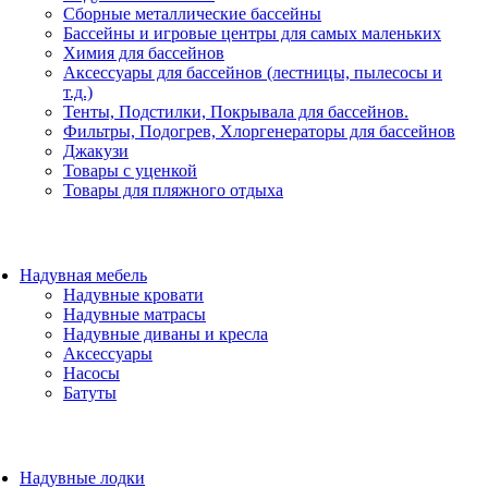
Сборные металлические бассейны
Бассейны и игровые центры для самых маленьких
Химия для бассейнов
Аксессуары для бассейнов (лестницы, пылесосы и
т.д.)
Тенты, Подстилки, Покрывала для бассейнов.
Фильтры, Подогрев, Хлоргенераторы для бассейнов
Джакузи
Товары с уценкой
Товары для пляжного отдыха
Надувная мебель
Надувные кровати
Надувные матрасы
Надувные диваны и кресла
Аксессуары
Насосы
Батуты
Надувные лодки