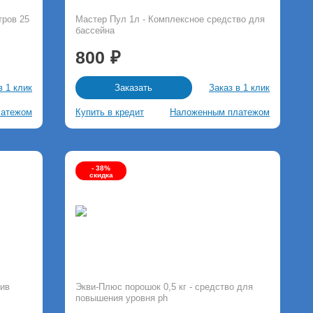
тров 25
Мастер Пул 1л - Комплексное средство для
бассейна
800
в 1 клик
Заказ в 1 клик
Заказать
латежом
Купить в кредит
Наложенным платежом
- 38%
скидка
тив
Экви-Плюс порошок 0,5 кг - средство для
повышения уровня ph