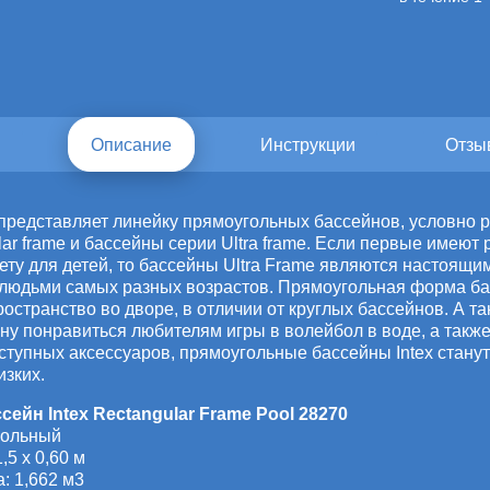
и
Описание
Инструкции
Отзы
 представляет линейку прямоугольных бассейнов, условно р
ar frame и бассейны серии Ultra frame. Если первые имеют
ету для детей, то бассейны Ultra Frame являются настоящ
людьми самых разных возрастов. Прямоугольная форма ба
ространство во дворе, в отличии от круглых бассейнов. А 
ину понравиться любителям игры в волейбол в воде, а такж
ступных аксессуаров, прямоугольные бассейны Intex стан
изких.
ейн Intex Rectangular Frame Pool 28270
гольный
,5 x 0,60 м
: 1,662 м3