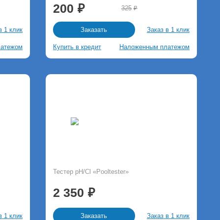
200
325
в 1 клик
Заказ в 1 клик
Заказать
латежом
Купить в кредит
Наложенным платежом
Тестер pH/Cl «Pooltester»
2 350
в 1 клик
Заказ в 1 клик
Заказать