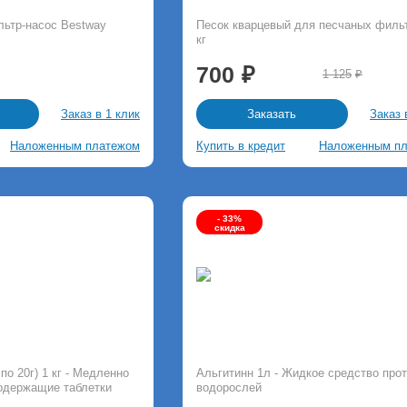
ьтр-насос Bestway
Песок кварцевый для песчаных филь
кг
700
1 125
Заказ в 1 клик
Заказ 
Заказать
Наложенным платежом
Купить в кредит
Наложенным п
- 33%
скидка
по 20г) 1 кг - Медленно
Альгитинн 1л - Жидкое средство про
одержащие таблетки
водорослей