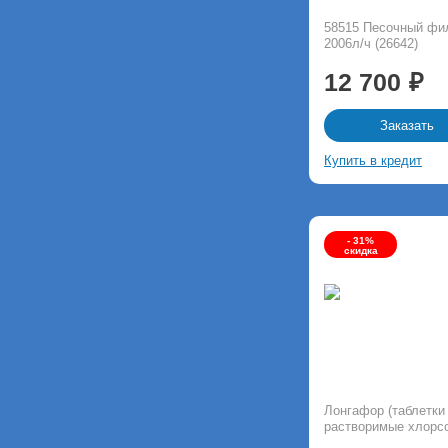
58515 Песочный фил
2006л/ч (26642)
12 700
Заказать
Купить в кредит
- 31%
скидка
Лонгафор (таблетки 
растворимые хлорс