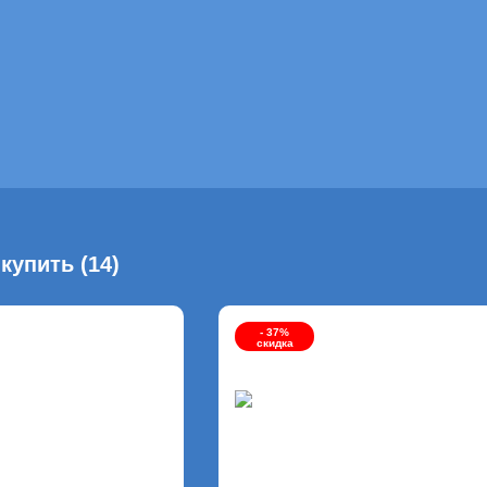
купить (14)
- 37%
скидка