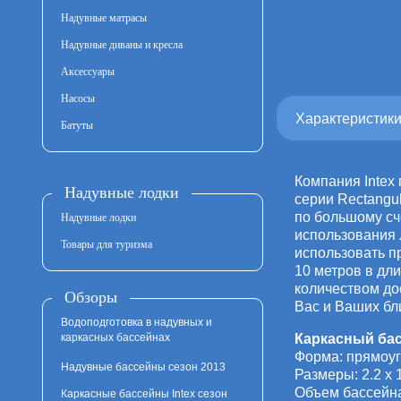
Надувные матрасы
Надувные диваны и кресла
Аксессуары
Насосы
Характеристик
Батуты
Компания Intex
Надувные лодки
серии Rectangul
по большому сч
Надувные лодки
использования 
Товары для туризма
использовать п
10 метров в дл
количеством до
Обзоры
Вас и Ваших бл
Водоподготовка в надувных и
каркасных бассейнах
Каркасный басс
Форма: прямоу
Надувные бассейны сезон 2013
Размеры: 2.2 x 1
Объем бассейна
Каркасные бассейны Intex сезон