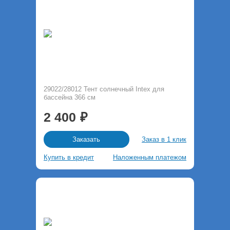
29022/28012 Тент солнечный Intex для
бассейна 366 см
2 400
Заказ в 1 клик
Заказать
Купить в кредит
Наложенным платежом