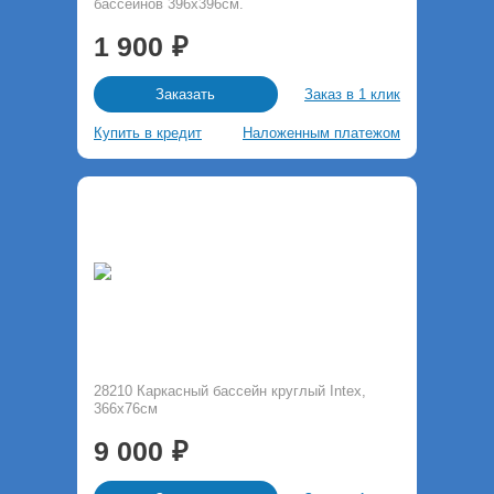
бассейнов 396х396см.
1 900
Заказ в 1 клик
Заказать
Купить в кредит
Наложенным платежом
28210 Каркасный бассейн круглый Intex,
366х76см
9 000