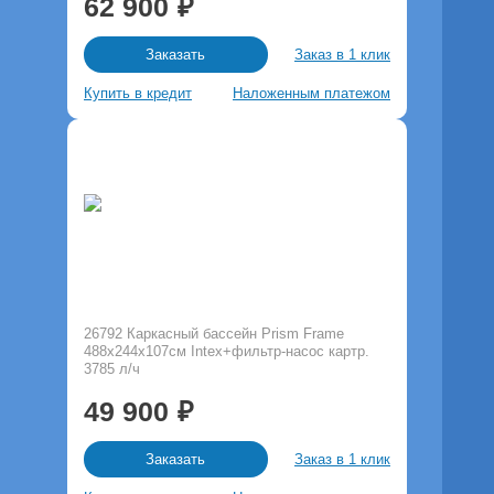
62 900
Заказ в 1 клик
Заказать
Купить в кредит
Наложенным платежом
26792 Каркасный бассейн Prism Frame
488х244х107см Intex+фильтр-насос картр.
3785 л/ч
49 900
Заказ в 1 клик
Заказать