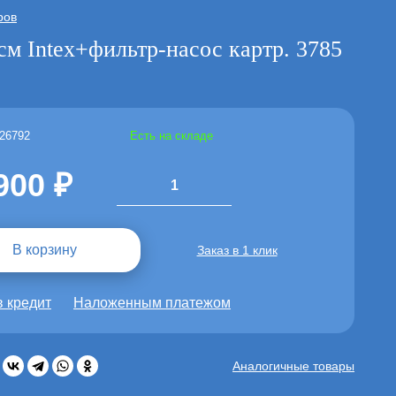
ров
м Intex+фильтр-насос картр. 3785
 26792
Есть на складе
900
1
В корзину
Заказ в 1 клик
в кредит
Наложенным платежом
:
Аналогичные товары