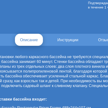
Подтвержда
в течение 1 
и
Описание
Инструкции
Отзы
становки любого каркасного бассейна не требуются специал
 бассейна занимает 60 минут. Стенки бассейна обладают т
ланы из трех отдельных слоев: два слоя плотного винила и
поясывается полипропиленовой лентой, благодаря которой
сть бассейна обеспечивает усиленный стальной каркас. Бла
 сразу, как взрослых так и детей. При необходимость вы мо
о подключить садовый шланг к сливному клапану. Специальн
ставки бассейна входит:
 бассейн Rectangular Prism Frame 488х244х107 см