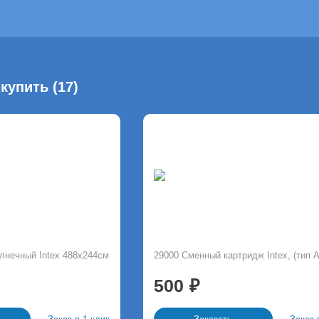
купить (17)
олнечный Intex 488х244см
29000 Сменный картридж Intex, (тип А
500