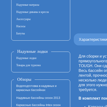
Надувные матрасы
Надувные диваны и кресла
Аксессуары
Насосы
Батуты
Характеристик
Надувные лодки
Для сборки и у
Надувные лодки
прямоугольного
Товары для туризма
TOUGH. Они сде
Весь бассейн о
лентой, прочно
Обзоры
несколько людей
для этого нужн
Водоподготовка в надувных и
требуется.
каркасных бассейнах
Надувные бассейны сезон 2013
В комплект по
Каркасные бассейны Intex сезон
Каркасный