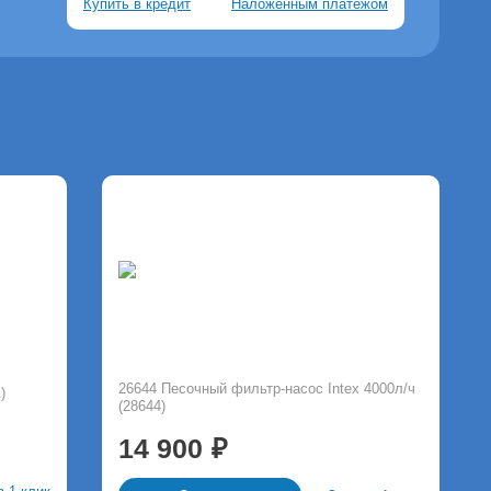
Купить в кредит
Наложенным платежом
26644 Песочный фильтр-насос Intex 4000л/ч
)
(28644)
14 900