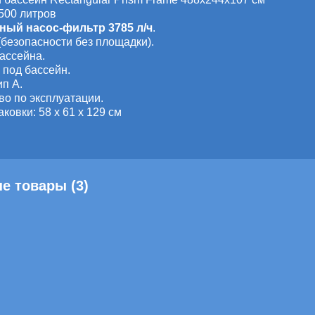
500 литров
ный насос-фильтр 3785 л/ч
.
(безопасности без площадки).
бассейна.
 под бассейн.
ип А.
во по эксплуатации.
аковки:
58 х 61 х 129 см
е товары (3)