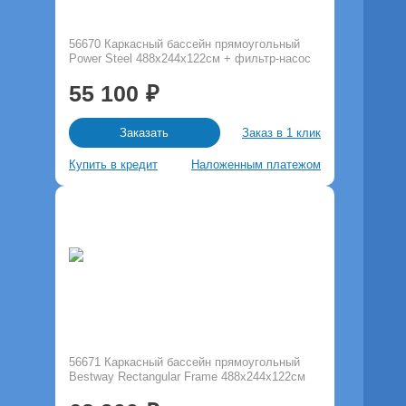
56670 Каркасный бассейн прямоугольный
Power Steel 488х244х122см + фильтр-насос
55 100
Заказ в 1 клик
Заказать
Купить в кредит
Наложенным платежом
56671 Каркасный бассейн прямоугольный
Bestway Rectangular Frame 488х244х122см