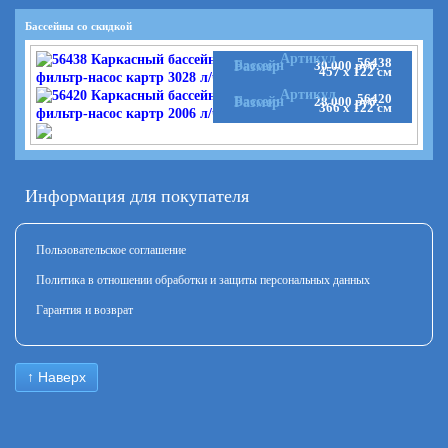
Бассейны со скидкой
Артикул
56438
Бассейн
30 000 руб.
Размер
457 x 122 см
Артикул
56420
Бассейн
28 000 руб.
Размер
366 x 122 см
Информация для покупателя
Пользовательское соглашение
Политика в отношении обработки и защиты персональных данных
Гарантия и возврат
↑ Наверх