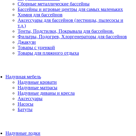
Сборные металлические бассейны
Бассейны и игровые центры для самых маленьких
Химия для бассейнов
Аксессуары для бассейнов (лестницы, пылесосы и
т.д.)
Тенты, Подстилки, Покрывала для бассейнов.
Фильтры, Подогрев, Хлоргенераторы для бассейнов
Джакузи
Товары с уценкой
Товары для пляжного отдыха
Надувная мебель
Надувные кровати
Надувные матрасы
Надувные диваны и кресла
Аксессуары
Насосы
Батуты
Надувные лодки