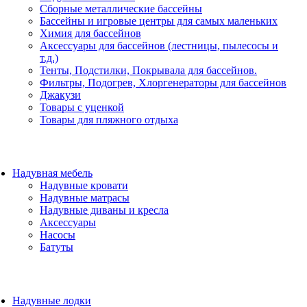
Сборные металлические бассейны
Бассейны и игровые центры для самых маленьких
Химия для бассейнов
Аксессуары для бассейнов (лестницы, пылесосы и
т.д.)
Тенты, Подстилки, Покрывала для бассейнов.
Фильтры, Подогрев, Хлоргенераторы для бассейнов
Джакузи
Товары с уценкой
Товары для пляжного отдыха
Надувная мебель
Надувные кровати
Надувные матрасы
Надувные диваны и кресла
Аксессуары
Насосы
Батуты
Надувные лодки