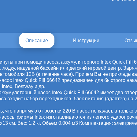
и
Описание
Инструкции
Отзы
инуты при помощи насоса аккумуляторного Intex Quick Fill
, лодку, надувной бассейн или детский игровой центр. Заряж
автомобиля 12В (в течение часа). Причем Вы не прикладыва
насос Intex Quick Fill 66642 предназначен для быстрого на
Intex, Bestway и др.
ккумуляторный насос Intex Quick Fill 66642 имеет два отвер
оса входит набор переходников, блок питания (адаптер) на 
, что напрямую от розетки 220 В насос не качает, а только 
насосы фирмы Intex изготавливаются из легкого ударопрочн
13 см. Вес: 1.2 кг. Обьём 0.004 м3 Комплектация: электриче