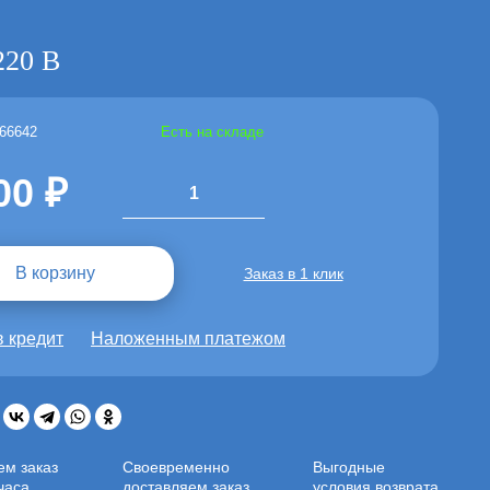
220 В
 66642
Есть на складе
00
1
В корзину
Заказ в 1 клик
в кредит
Наложенным платежом
:
ем заказ
Своевременно
Выгодные
часа
доставляем заказ
условия возврата