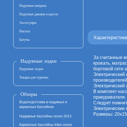
Надувные матрасы
Надувные диваны и кресла
Аксессуары
Насосы
Характеристик
Батуты
За считанные м
Надувные лодки
кровать, матрас
бортовой сети 
Надувные лодки
Электрический 
Товары для туризма
производителей 
Электрический а
В комплект нас
Обзоры
прикуривателя.
Водоподготовка в надувных и
Следует помнить
каркасных бассейнах
Электрические 
Размеры: 20x15x
Надувные бассейны сезон 2013
Каркасные бассейны Intex сезон