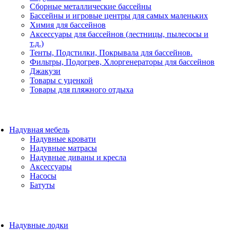
Сборные металлические бассейны
Бассейны и игровые центры для самых маленьких
Химия для бассейнов
Аксессуары для бассейнов (лестницы, пылесосы и
т.д.)
Тенты, Подстилки, Покрывала для бассейнов.
Фильтры, Подогрев, Хлоргенераторы для бассейнов
Джакузи
Товары с уценкой
Товары для пляжного отдыха
Надувная мебель
Надувные кровати
Надувные матрасы
Надувные диваны и кресла
Аксессуары
Насосы
Батуты
Надувные лодки