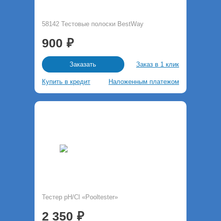
58142 Тестовые полоски BestWay
900
Заказ в 1 клик
Заказать
Купить в кредит
Наложенным платежом
Тестер pH/Cl «Pooltester»
2 350