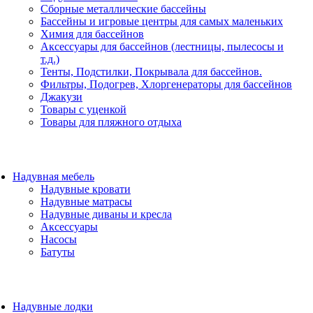
Сборные металлические бассейны
Бассейны и игровые центры для самых маленьких
Химия для бассейнов
Аксессуары для бассейнов (лестницы, пылесосы и
т.д.)
Тенты, Подстилки, Покрывала для бассейнов.
Фильтры, Подогрев, Хлоргенераторы для бассейнов
Джакузи
Товары с уценкой
Товары для пляжного отдыха
Надувная мебель
Надувные кровати
Надувные матрасы
Надувные диваны и кресла
Аксессуары
Насосы
Батуты
Надувные лодки