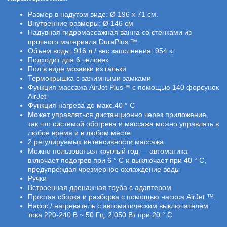
Размер в надутом виде: Ø 196 x 71 см.
Внутренние размеры: Ø 146 см
Надувная гидромассажная ванна со стенками из
прочного материала DuraPlus ™.
Объем воды: 916 л / вес заполнения: 954 кг
Подходит для 6 человек
Пол в виде мозаики из гальки
Термокрышка с зажимными замками
Функция массажа AirJet Plus™ с помощью 140 форсунок
AirJet
Функция нагрева до макс.40 ° C
Может управляться дистанционно через приложение,
так что системой обогрева и массажа можно управлять в
любое время и в любом месте
2 регулируемых интенсивности массажа
Можно пользоваться круглый год — автоматика
включает подогрев при 6 ° С и выключает при 40 ° C,
предупреждая чрезмерное охлаждение воды
Ручки
Встроенная дренажная труба с адаптером
Простая сборка и разборка с помощью насоса AirJet ™.
Насос / нагреватель с автоматическим выключателем
тока 220-240 В ~ 50 Гц, 2,050 Вт при 20 ° C