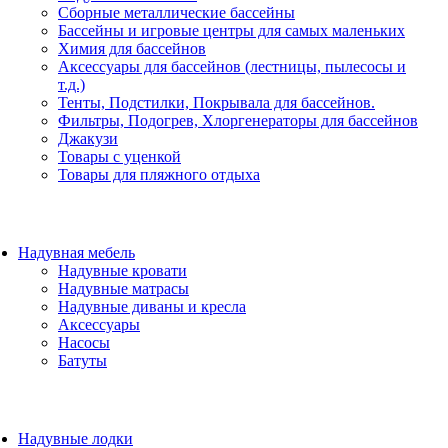
Сборные металлические бассейны
Бассейны и игровые центры для самых маленьких
Химия для бассейнов
Аксессуары для бассейнов (лестницы, пылесосы и
т.д.)
Тенты, Подстилки, Покрывала для бассейнов.
Фильтры, Подогрев, Хлоргенераторы для бассейнов
Джакузи
Товары с уценкой
Товары для пляжного отдыха
Надувная мебель
Надувные кровати
Надувные матрасы
Надувные диваны и кресла
Аксессуары
Насосы
Батуты
Надувные лодки