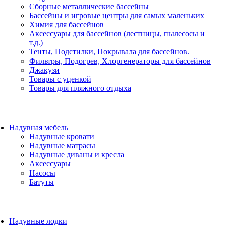
Сборные металлические бассейны
Бассейны и игровые центры для самых маленьких
Химия для бассейнов
Аксессуары для бассейнов (лестницы, пылесосы и
т.д.)
Тенты, Подстилки, Покрывала для бассейнов.
Фильтры, Подогрев, Хлоргенераторы для бассейнов
Джакузи
Товары с уценкой
Товары для пляжного отдыха
Надувная мебель
Надувные кровати
Надувные матрасы
Надувные диваны и кресла
Аксессуары
Насосы
Батуты
Надувные лодки