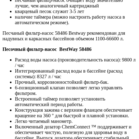
песчаный фильтр-насос очищает воду значительно
лучше, чем аналогичный картриджный
кварцевый песок служит 3-5 лет
наличие таймера (можно настроить работу насоса в
автоматическом режиме).
Песчаный фильтр-насос 58486 Bestway рекомендован для
надувных и каркасных бассейнов объемом 1100-66600 л.
Песочный фильтр-насос BestWay 58486
Расход воды насоса (производительность насоса): 9800 л
/ час
Интегрированный расход воды в бассейне (расход
системы): 8327 л / час
Прочный, коррозионностойкий фильтр-бак.
6-позиционный клапан позволяет легко управлять
фильтром.
Встроенный таймер позволяет установить
автоматический период работы.
Конструкция зажима с верхним фланцем обеспечивает
вращение на 360 ° для быстрой и плавной установки.
Легко читаемый манометр.
Включенный дозатор ChemConnect ™ поддерживает и
обеспечивает чистую, полезную для здоровья воду в
бассейне. Выпуск дозатора обеспечивает стабильный