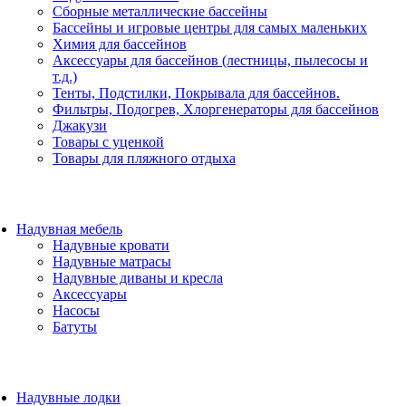
Сборные металлические бассейны
Бассейны и игровые центры для самых маленьких
Химия для бассейнов
Аксессуары для бассейнов (лестницы, пылесосы и
т.д.)
Тенты, Подстилки, Покрывала для бассейнов.
Фильтры, Подогрев, Хлоргенераторы для бассейнов
Джакузи
Товары с уценкой
Товары для пляжного отдыха
Надувная мебель
Надувные кровати
Надувные матрасы
Надувные диваны и кресла
Аксессуары
Насосы
Батуты
Надувные лодки