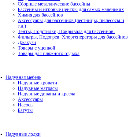
Сборные металлические бассейны
Бассейны и игровые центры для самых маленьких
Химия для бассейнов
Аксессуары для бассейнов (лестницы, пылесосы и
т.д.)
Тенты, Подстилки, Покрывала для бассейнов.
Фильтры, Подогрев, Хлоргенераторы для бассейнов
Джакузи
Товары с уценкой
Товары для пляжного отдыха
Надувная мебель
Надувные кровати
Надувные матрасы
Надувные диваны и кресла
Аксессуары
Насосы
Батуты
Надувные лодки