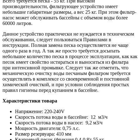
Всего требуется песка - 55 кг. При высокой
производительности, фильтрующее устройство имеет
небольшие габаритные размеры, а вес 25 кг. При этом фильтр-
насос может обслуживать бассейны с объемом воды более
60000 литров.
Данное устройство практически не нуждается в техническом
обслуживании, следует пользоваться Правилами в
инструкции. Полная замена песка осуществляется не чаще
одного раза в год. А так же просто требуется досыпать
небольшое количество песка в процессе эксплуатации, как как
песок имеет свойство истираться и выноситься из фильтра
при интенсивной промывке. Следует так же отметить, что
механическую очистку воды песчаным фильтром требуется
осуществлять в комплексе со своевременной и постоянной
химической очисткой, и при условии соблюдения простых
правил гигиены перед купанием в бассейне.
Характеристики товара
Напряжение: 220-240V
Скорость потока воды в бассейне: 12 м3/ч
Скорость потока воды в насосе: 9,2 м3/ч
Мощность двигателя: 0,75 л.с.
Размер резервуара: 410 мм
Кварцевый песок (фракция 0,4-0,8): 55 кг