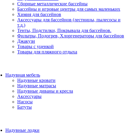
Сборные металлические бассейны
Бассейны и игровые центры для самых маленьких
Химия для бассейнов
Аксессуары для бассейнов (лестницы, пылесосы и
т.д.)
Тенты, Подстилки, Покрывала для бассейнов.
Фильтры, Подогрев, Хлоргенераторы для бассейнов
Джакузи
Товары с уценкой
Товары для пляжного отдыха
Надувная мебель
Надувные кровати
Надувные матрасы
Надувные диваны и кресла
Аксессуары
Насосы
Батуты
Надувные лодки