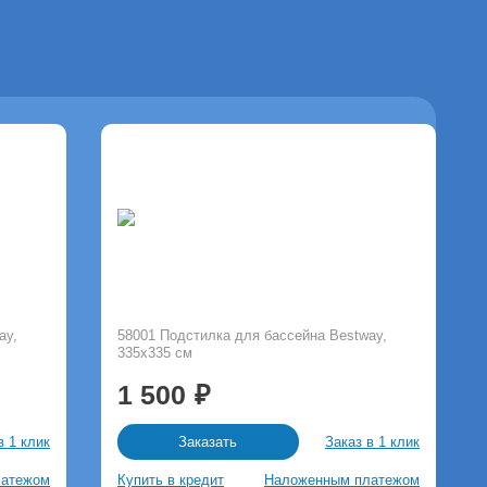
ay,
58001 Подстилка для бассейна Bestway,
335х335 см
1 500
в 1 клик
Заказ в 1 клик
Заказать
латежом
Купить в кредит
Наложенным платежом