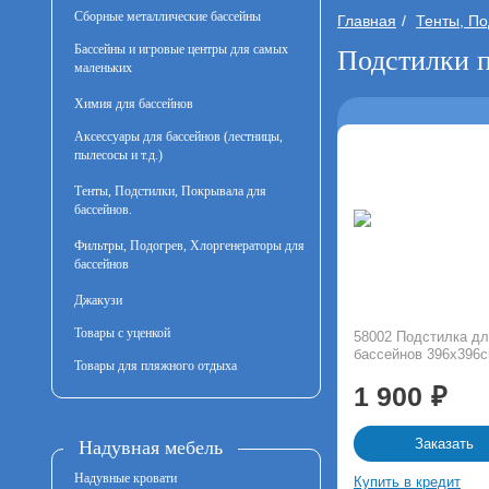
Сборные металлические бассейны
Главная
Тенты, По
Бассейны и игровые центры для самых
Подстилки п
маленьких
Химия для бассейнов
Аксессуары для бассейнов (лестницы,
пылесосы и т.д.)
Тенты, Подстилки, Покрывала для
бассейнов.
Фильтры, Подогрев, Хлоргенераторы для
бассейнов
Джакузи
Товары с уценкой
58002 Подстилка дл
бассейнов 396х396с
Товары для пляжного отдыха
1 900
Заказать
Надувная мебель
Надувные кровати
Купить в кредит