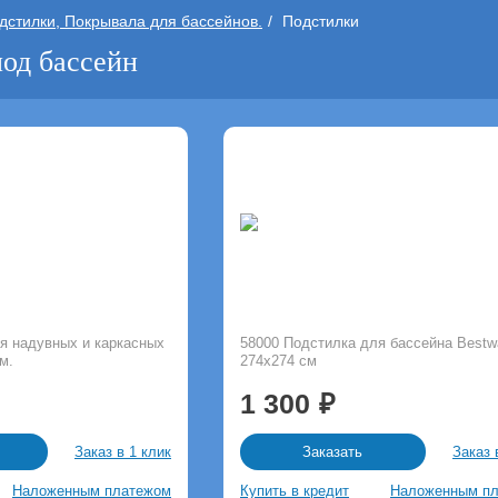
дстилки, Покрывала для бассейнов.
Подстилки
од бассейн
я надувных и каркасных
58000 Подстилка для бассейна Bestw
м.
274х274 см
1 300
Заказ в 1 клик
Заказ 
Заказать
Наложенным платежом
Купить в кредит
Наложенным п