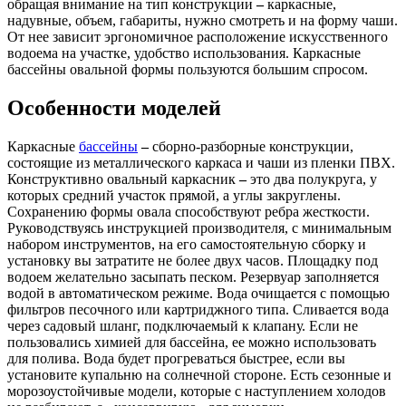
обращая внимание на тип конструкции
–
каркасные,
надувные, объем, габариты, нужно смотреть и на форму чаши.
От нее зависит эргономичное расположение искусственного
водоема на участке, удобство использования. Каркасные
бассейны овальной формы пользуются большим спросом.
Особенности моделей
Каркасные
бассейны
–
сборно-разборные конструкции,
состоящие из металлического каркаса и чаши из пленки ПВХ.
Конструктивно овальный каркасник
–
это два полукруга, у
которых средний участок прямой, а углы закруглены.
Сохранению формы овала способствуют ребра жесткости.
Руководствуясь инструкцией производителя, с минимальным
набором инструментов, на его самостоятельную сборку и
установку вы затратите не более двух часов. Площадку под
водоем желательно засыпать песком. Резервуар заполняется
водой в автоматическом режиме. Вода очищается с помощью
фильтров песочного или картриджного типа. Сливается вода
через садовый шланг, подключаемый к клапану. Если не
пользовались химией для бассейна, ее можно использовать
для полива. Вода будет прогреваться быстрее, если вы
установите купальню на солнечной стороне. Есть сезонные и
морозоустойчивые модели, которые с наступлением холодов