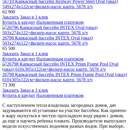
56710 Каркасный бассейн Bestway Power Steel Oval (овал)
549х274х122см+фильтр-насос картр. 5678 л/ч
62 900
Заказать
Заказ в 1 клик
Купить в кредит
Наложенным платежом
26796 Каркасный бассейн INTEX Oval (овал)
503х274х122+фильтр-насос картр. 5678 л/ч
65 500
Заказать
Заказ в 1 клик
Купить в кредит
Наложенным платежом
26798 Каркасный бассейн INTEX Prism Frame Pool Oval (овал)
610х305х122см+фильтр-насос картр. 5678 л/ч
73 300
Заказать
Заказ в 1 клик
Купить в кредит
Наложенным платежом
С наступлением тепла владельцы загородных домов, дач
задумываются об установке на участке бассейна. Как приятно
в жару окунуться в чистую прохладную воду рядом с домом,
да еще и научить ребенка плавать. Производители выпускают
модели искусственных водоемов разных видов. При выборе,