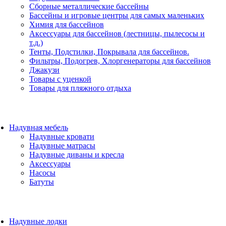
Сборные металлические бассейны
Бассейны и игровые центры для самых маленьких
Химия для бассейнов
Аксессуары для бассейнов (лестницы, пылесосы и
т.д.)
Тенты, Подстилки, Покрывала для бассейнов.
Фильтры, Подогрев, Хлоргенераторы для бассейнов
Джакузи
Товары с уценкой
Товары для пляжного отдыха
Надувная мебель
Надувные кровати
Надувные матрасы
Надувные диваны и кресла
Аксессуары
Насосы
Батуты
Надувные лодки