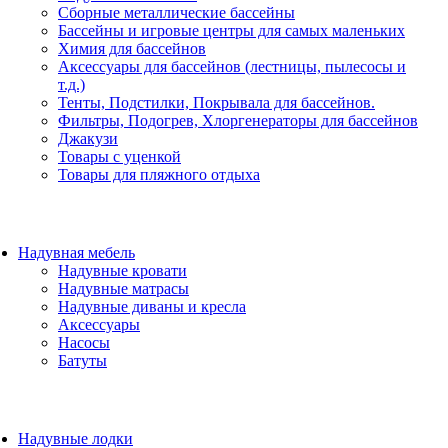
Сборные металлические бассейны
Бассейны и игровые центры для самых маленьких
Химия для бассейнов
Аксессуары для бассейнов (лестницы, пылесосы и
т.д.)
Тенты, Подстилки, Покрывала для бассейнов.
Фильтры, Подогрев, Хлоргенераторы для бассейнов
Джакузи
Товары с уценкой
Товары для пляжного отдыха
Надувная мебель
Надувные кровати
Надувные матрасы
Надувные диваны и кресла
Аксессуары
Насосы
Батуты
Надувные лодки