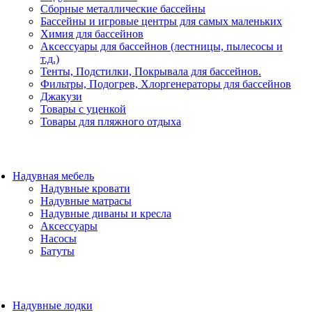
Сборные металлические бассейны
Бассейны и игровые центры для самых маленьких
Химия для бассейнов
Аксессуары для бассейнов (лестницы, пылесосы и
т.д.)
Тенты, Подстилки, Покрывала для бассейнов.
Фильтры, Подогрев, Хлоргенераторы для бассейнов
Джакузи
Товары с уценкой
Товары для пляжного отдыха
Надувная мебель
Надувные кровати
Надувные матрасы
Надувные диваны и кресла
Аксессуары
Насосы
Батуты
Надувные лодки