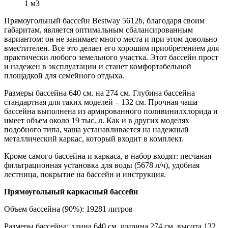
1 м3
Прямоугольный бассейн Bestway 5612b, благодаря своим
габаритам, является оптимальным сбалансированным
вариантом: он не занимает много места и при этом довольно
вместителен. Все это делает его хорошим приобретением для
практически любого земельного участка. Этот бассейн прост
и надежен в эксплуатации и станет комфортабельной
площадкой для семейного отдыха.
Размеры бассейна 640 см. на 274 см. Глубина бассейна
стандартная для таких моделей – 132 см. Прочная чаша
бассейна выполнена из армированного поливинилхлорида и
имеет объем около 19 тыс. л. Как и в других моделях
подобного типа, чаша устанавливается на надежный
металлический каркас, который входит в комплект.
Кроме самого бассейна и каркаса, в набор входят: песчаная
фильтрационная установка для воды (5678 л/ч), удобная
лестница, покрытие на бассейн и инструкция.
Прямоугольный каркасный бассейн
Объем бассейна (90%): 19281 литров
Размеры бассейна: длина 640 см, ширина 274 см, высота 132