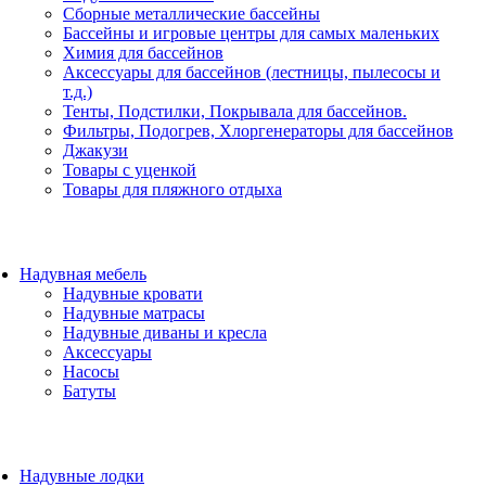
Сборные металлические бассейны
Бассейны и игровые центры для самых маленьких
Химия для бассейнов
Аксессуары для бассейнов (лестницы, пылесосы и
т.д.)
Тенты, Подстилки, Покрывала для бассейнов.
Фильтры, Подогрев, Хлоргенераторы для бассейнов
Джакузи
Товары с уценкой
Товары для пляжного отдыха
Надувная мебель
Надувные кровати
Надувные матрасы
Надувные диваны и кресла
Аксессуары
Насосы
Батуты
Надувные лодки