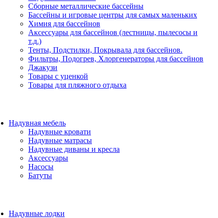
Сборные металлические бассейны
Бассейны и игровые центры для самых маленьких
Химия для бассейнов
Аксессуары для бассейнов (лестницы, пылесосы и
т.д.)
Тенты, Подстилки, Покрывала для бассейнов.
Фильтры, Подогрев, Хлоргенераторы для бассейнов
Джакузи
Товары с уценкой
Товары для пляжного отдыха
Надувная мебель
Надувные кровати
Надувные матрасы
Надувные диваны и кресла
Аксессуары
Насосы
Батуты
Надувные лодки