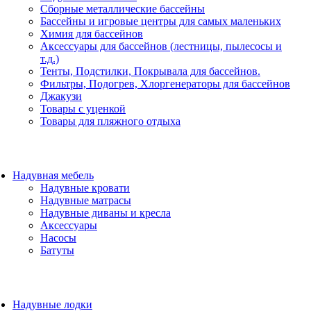
Сборные металлические бассейны
Бассейны и игровые центры для самых маленьких
Химия для бассейнов
Аксессуары для бассейнов (лестницы, пылесосы и
т.д.)
Тенты, Подстилки, Покрывала для бассейнов.
Фильтры, Подогрев, Хлоргенераторы для бассейнов
Джакузи
Товары с уценкой
Товары для пляжного отдыха
Надувная мебель
Надувные кровати
Надувные матрасы
Надувные диваны и кресла
Аксессуары
Насосы
Батуты
Надувные лодки