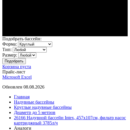
Подобрать бассейн:
Форма:
Тип:
Размер:
Корзина пуста
Прайс-лист
Microsoft Excel
Обновлен 08.08.2026
Главная
Надувные бассейны
Круглые надувные бассейны
Диаметр до 5 метров
26166 Надувной бассейн Intex, 457х107см, фильтр насос
картриджный 3785л/ч
Аналоги