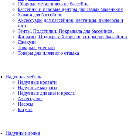
Сборные металлические бассейны
Бассейны и игровые центры для самых маленьких
Химия для бассейнов
Аксессуары для бассейнов (лестницы, пылесосы и
т.д.)
Тенты, Подстилки, Покрывала для бассейнов.
Фильтры, Подогрев, Хлоргенераторы для бассейнов
Джакузи
Товары с уценкой
Товары для пляжного отдыха
Надувная мебель
Надувные кровати
Надувные матрасы
Надувные диваны и кресла
Аксессуары
Насосы
Батуты
Надувные лодки